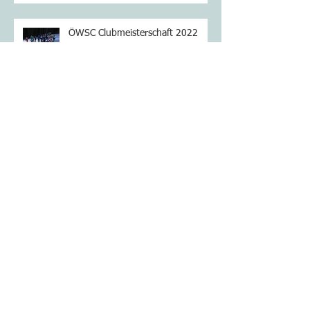
ÖWSC Clubmeisterschaft 2022
Sieg im Slalom für Timon BERTL
(Kinder 10) beim Nigthrace in St.
Corona am Wechsel
116. Jahreshauptversammlung am
19.10.2021 im Donau City Treff
Archiv