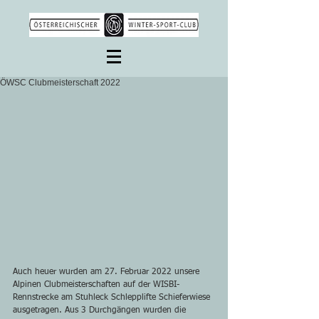
ÖWSC Clubmeisterschaft 2022
Auch heuer wurden am 27. Februar 2022 unsere 
Alpinen Clubmeisterschaften auf der WISBI-
Rennstrecke am Stuhleck Schlepplifte Schieferwiese 
ausgetragen. Aus 3 Durchgängen wurden die 