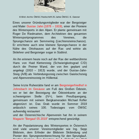
© Bild: Archiv ÖWSC Festschrift 25 Jahre ÖWSC: E. Danzer
Eines unserer Gründungsmitglieder war der Bergsteiger
und Maler
Gustav Jahn
(1878 – 1919)
, einer der Pioniere
des Wintersports in den Alpen. Er plante gemeinsam mit
Roger De Riedmatten, dem Architekten des gesamten
Wintersportprogrammes des Vereines, die
Sprungschanze am Semmering (Liechtensteinschanze).
Er errichtete auch eine kleinere Sprungschanze in der
Nähe des Ottohauses auf der Rax und wirkte als
Skilehrer und Bergsteiger sogar in Südtirol.
An ihn erinnern heute noch auf der Rax der weltberühmte
Hans von Haid Klettersteig (Schwierigkeitsgrad C/D)
durch die Preiner Wand, der von ihm geplant und
angelegt (1910 – 1913) wurde, und der Gustav-Jahn-
Steig (A/B) als Verbindungssteig zwischen Gaislochsteig
und Alpenvereinssteig im Höllental.
Seine l
et
zte Ruhestätte fand er am
Bergsteigerfriedhof in
Johnsbach im Gesäuse
a
m Fuß des Großen Ödstein,
wo er bei der Besteigung der Ödsteinkante an der
schwierigsten Stelle (IV+), beim Preußquergang,
gemeinsam mit seinem Bergkameraden Michael Kofler
abgestürzt ist. Das Grab wurde im Sommer 2019
anlässlich seines 100. Todestages vom ÖWSC
aufwendig restauriert
und der Österreichische Alpenverein hat ihn in seinem
Magazin "Bergauf 05.2019"
entsprechend gewürdigt.
An der Popularisierung des Wintersportes in Österreich
sind viele unserer Vereinsmitglieder wie Ing. Sepp
Bildstein, dem Erfinder der Bildstein Skibindung und
Pionier des Sprungnotenberechnung für den Sprunglauf,