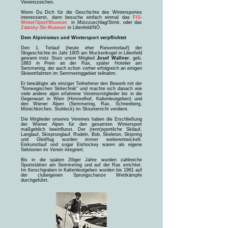
Vereinszeichen.
Wenn Du Dich für die Geschichte des Wintersportes
interessierst, dann besuche einfach einmal das
FIS-
Winter!Sport!Museum
in Mürzzuschlag/Stmk. oder das
Zdarsky-Ski-Museum
in Lilienfeld/NÖ.
Dem Alpinismus und Wintersport verpflichtet
Den 1. Torlauf (heute eher Riesentorlauf) der
Skigeschichte im Jahr 1905 am Muckenkogel in Lilienfeld
gewann trotz Sturz unser Mitglied
Josef Wallner
, geb.
1883 in Prein an der Rax, später Hotelier am
Semmering, der auch schon vorher erfolgreich an einigen
Skiwettfahrten im Semmeringgebiet teilnahm.
Er bewältigte als einziger Teilnehmer den Bewerb mit der
"Norwegischen Skitechnik" und machte sich danach wie
viele andere alpin erfahrene Vereinsmitglieder bis in die
Gegenwart in Wien (Himmelhof, Kaltenleutgeben) und
den
Wiener Alpen
(Semmering, Rax, Schneeberg,
Mönichkirchen, Stuhleck) im Skiunterricht verdient.
Die Mitglieder unseres Vereines haben die Erschließung
der Wiener Alpen für den gesamten Wintersport
maßgeblich beeinflusst. Der (renn)sportliche Skilauf,
Langlauf, Skisprunglauf, Rodeln, Bob, Skeleton, Skijoring
und Gleitflug wurden immer weiterentwickelt.
Eiskunstlauf und sogar Eishockey waren als eigene
Sektionen im Verein integriert.
Bis in die späten 20iger Jahre wurden zahlreiche
Sportstätten am Semmering und auf der Rax errichtet.
Im Kerschgraben in Kaltenleutgeben wurden bis 1981 auf
der clubeigenen Sprungschanze Wettkämpfe
durchgeführt.