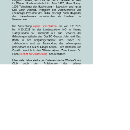
Dagfinn Carlsen, dem Errichter der 1. Skihalle der Welt
im Wiener Nordwesbahnhof im Jahr 1927, Hans Ratay,
1956 Teilnehmer der Gasherbum II Expedition und Ignaz
Karl Gsur, Alpinist, Präsident des Alpenvereines und
ehemaliger Präsident des ÖOC, beteiligt. Auch Mitglieder
des Kaiserhauses unterstützten als Förderer die
Vereinsziele.
Die Ausstellung
Alpine Seilschaften
, die von 5.11.2022
bis 8.10.2023 in der Landesgalerie NÖ in Krems
stattgefunden hat, illustrierte u.a. das Schaffen der
Gründungsmitglieder des ÖWSC Gustav Jahn und Otto
Barth in der Bergsteigermalerei des frühen 20.
Jahrhunderts und zur Entwicklung des Wintersports
gemeinsam mit Mizzi Langer-Kauba, Fritz Benesch und
Camillo Kronich in den Wiener Alpen. Zum kannst Du
einen
Bericht zur Ausstellung
herunterladen.
Über viele Jahre stellte der Österreichische Winter-Sport-
Club auch den Präsidenten des Wiener
Landesskiverbandes.
Vom sportlichen Skifahrer zum Skirennläufer
Immer wieder ist es unseren Trainern und engagierten
Vereinsmitgliedern über Jahrzehnte gelungen, Talente in
jeder Altersklasse vom Schüler bis zum Master
auszubilden und zu fördern. Es konnten zahlreiche Titel
bei Österreichischen und Wiener Meisterschaften
errungen werden.
Auch große Skisektionen von namhaften Institutionen
und Unternehmen (Österreichische Nationalbank,
ehemalige Girozentrale, Zentralsparkasse) haben sich
mit ihren rennsportbegeisterten MitarbeiterInnen unserem
Verein angeschlossen und nützen bis heute die Vorteile
unseres anerkannten Skiclubs.
Über viele Jahre ist der Österreichische Winter-Sport-