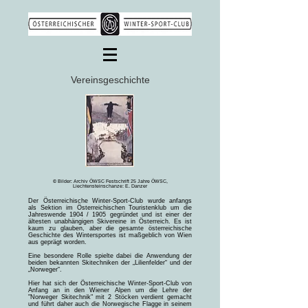
Vereinsgeschichte
© Bilder: Archiv ÖWSC Festschrift 25 Jahre ÖWSC,
Liechtensteinschanze: E. Danzer
Der Österreichische Winter-Sport-Club wurde anfangs
als Sektion im Österreichischen Touristenklub um die
Jahreswende 1904 / 1905 gegründet und ist einer der
ältesten unabhängigen Skivereine in Österreich. Es ist
kaum zu glauben, aber die gesamte österreichische
Geschichte des Wintersportes ist maßgeblich von Wien
aus geprägt worden.
Eine besondere Rolle spielte dabei die Anwendung der
beiden bekannten Skitechniken der „Lilienfelder“ und der
„Norweger“.
Hier hat sich der Österreichische Winter-Sport-Club von
Anfang an in den Wiener Alpen um die Lehre der
"Norweger Skitechnik" mit 2 Stöcken verdient gemacht
und führt daher auch die Norwegische Flagge in seinem